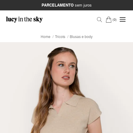
PARCELAMENTO
sem juros
0
Home
Tricots
Blusas e body