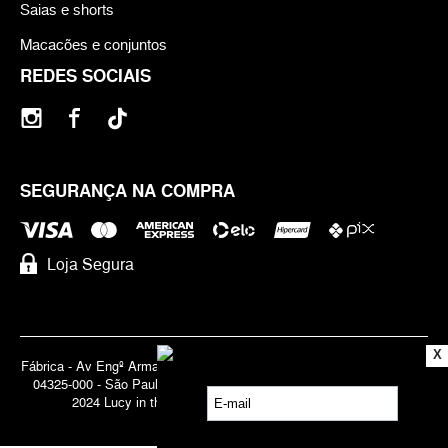
Saias e shorts
Macacões e conjuntos
REDES SOCIAIS
SEGURANÇA NA COMPRA
Loja Segura
X
Fábrica - Av Engº Armando de Arruda Pereira, 3888 - Jabaquara | Cep
04325-000 - São Paulo - SP - Brasil CNPJ 71.947.691/0001-83 | ©
2024 Lucy in the Sky | Todos os direitos reservados.