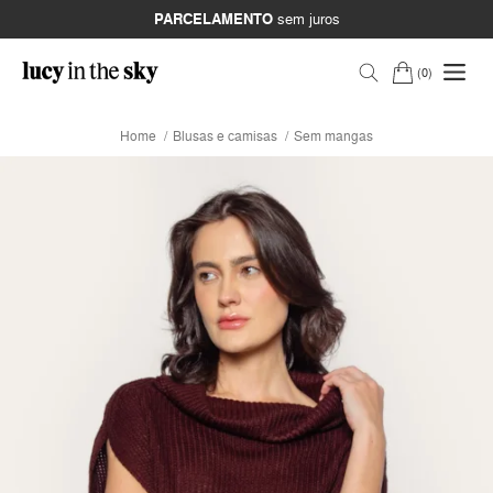
PARCELAMENTO
sem juros
0
Home
Blusas e camisas
Sem mangas