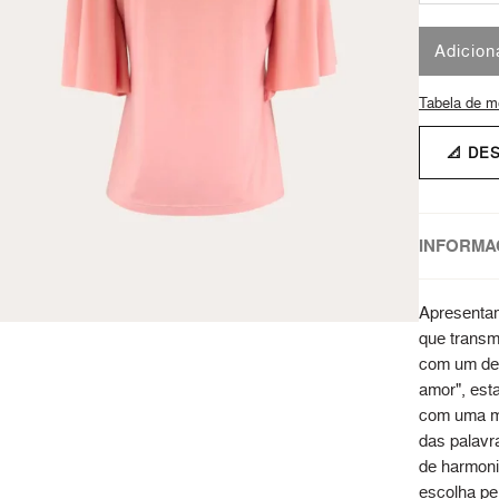
Adicion
Tabela de m
📐 DE
INFORMA
Apresentam
que transmi
com um de
amor", est
com uma m
das palavr
de harmoni
escolha per