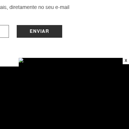
ais, diretamente no seu e-mail
ENVIAR
X
INSTITUCIONAL
Sobre a Lucy
Nossas Lojas
Trabalhe Conosco
Central de Atendimento
Política de Privacidade