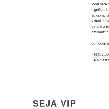
ideal para 
significado
adicionar 
visual. a b
se une à m
cativante e
composiçã
- 96% visc
- 4% elast
SEJA VIP