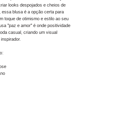
criar looks despojados e cheios de
, essa blusa é a opção certa para
um toque de otimismo e estilo ao seu
lusa "paz e amor" é onde positividade
oda casual, criando um visual
 inspirador.
o:
ose
ano