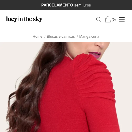
PARCELAMENTO
sem juros
0
Home
Blusas e camisas
Manga curta