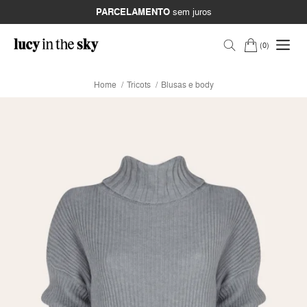
PARCELAMENTO
sem juros
0
Home
Tricots
Blusas e body