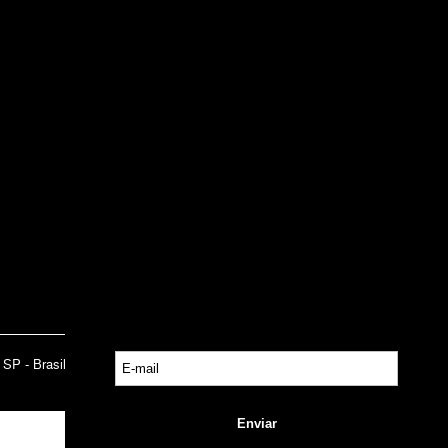
INSTITUCIONAL
Sobre a Lucy
Nossas Lojas
Trabalhe Conosco
Central de Atendimento
Política de Privacidade
Trocas e Devoluções
- SP - Brasil CNPJ