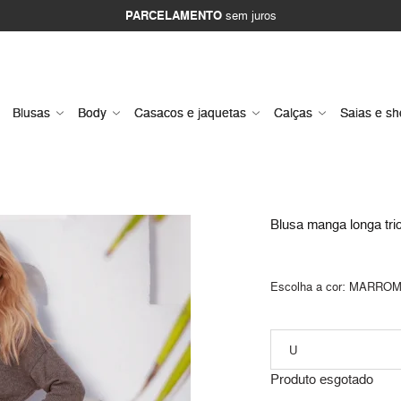
PARCELAMENTO
sem juros
Blusas
Body
Casacos e jaquetas
Calças
Saias e sh
Blusa manga longa tric
Escolha a cor:
MARRO
Produto esgotado