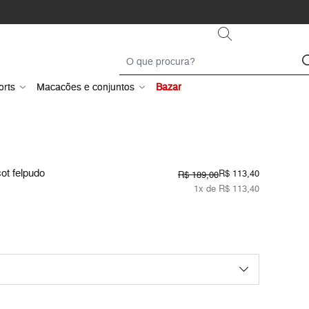
orts
Macacões e conjuntos
Bazar
ot felpudo
R$ 113,40
R$ 189,00
1x de R$ 113,40
M