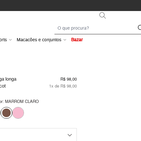
orts
Macacões e conjuntos
Bazar
ga longa
R$ 98,00
icot
1x de R$ 98,00
or:
MARROM CLARO