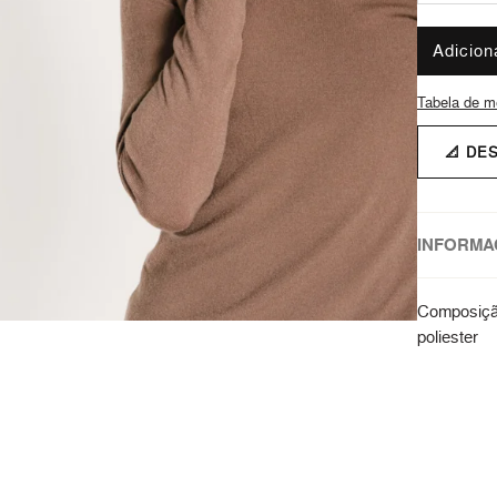
Adicion
Tabela de m
📐 DE
INFORMA
Composiçã
poliester