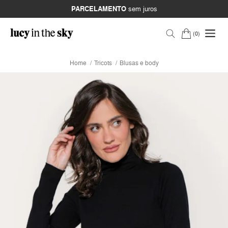
PARCELAMENTO
sem juros
0
Home
Tricots
Blusas e body