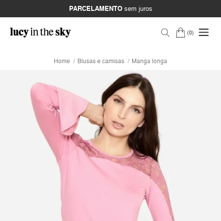
PARCELAMENTO
sem juros
0
Home
Blusas e camisas
Manga longa