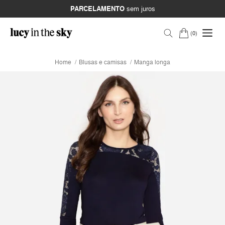
PARCELAMENTO
sem juros
0
Home
Blusas e camisas
Manga longa