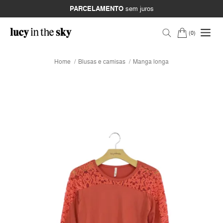
PARCELAMENTO
sem juros
0
Home
Blusas e camisas
Manga longa