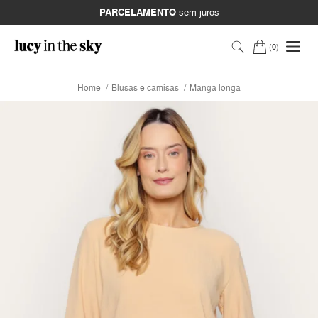
PARCELAMENTO
sem juros
0
Home
Blusas e camisas
Manga longa