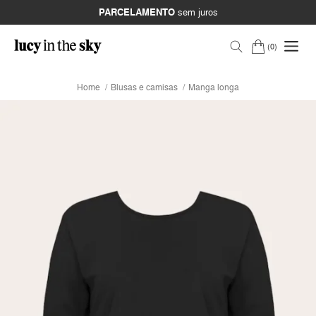
PARCELAMENTO
sem juros
0
Home
Blusas e camisas
Manga longa