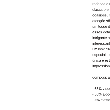
redonda e 
clássico e 
ocasiões. 
atenção sã
um toque d
esses deta
intrigante 
interessant
um look ca
especial, e
única e est
impression
composiçã
- 63% visc
- 33% algo
- 4% elast