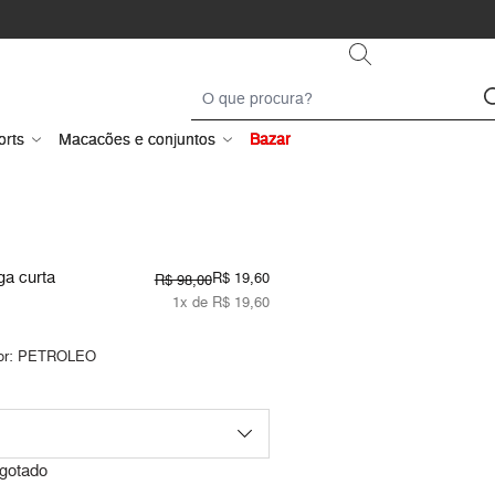
orts
Macacões e conjuntos
Bazar
a curta
R$ 19,60
R$ 98,00
1x de R$ 19,60
or:
PETROLEO
gotado