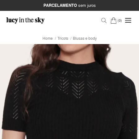
PARCELAMENTO
sem juros
0
Home
Tricots
Blusas e body