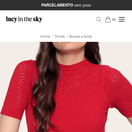
PARCELAMENTO
sem juros
0
Home
Tricots
Blusas e body