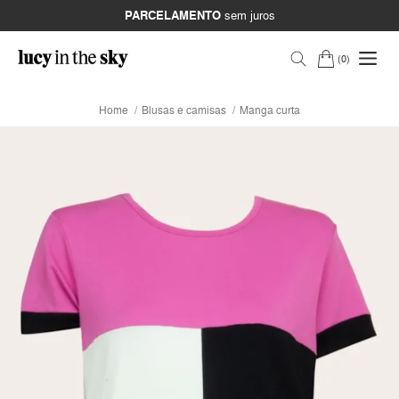
PARCELAMENTO
sem juros
0
Home
Blusas e camisas
Manga curta