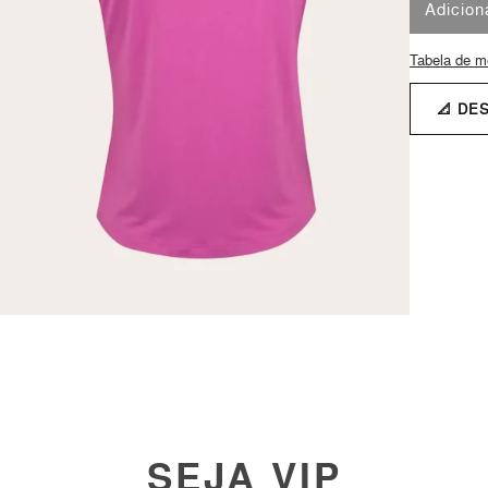
Adicion
Tabela de m
📐 DE
SEJA VIP