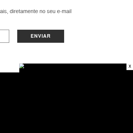
ais, diretamente no seu e-mail
ENVIAR
X
INSTITUCIONAL
Sobre a Lucy
Nossas Lojas
Trabalhe Conosco
Central de Atendimento