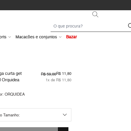
orts
Macacões e conjuntos
Bazar
a curta get
R$ 11,80
R$ 59,00
d Orquidea
1x de R$ 11,80
or:
ORQUIDEA