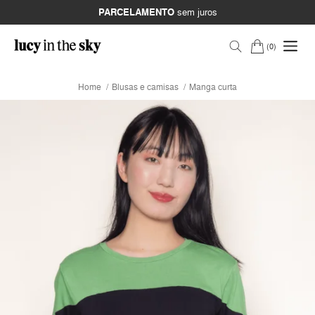
PARCELAMENTO
sem juros
0
Home
Blusas e camisas
Manga curta