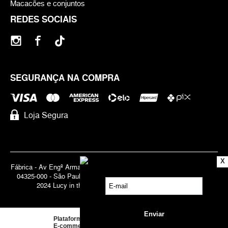
Macacões e conjuntos
REDES SOCIAIS
SEGURANÇA NA COMPRA
Loja Segura
X
Fábrica - Av Engº Armando de Arruda Pereira, 3888 - Jabaquara | Cep
04325-000 - São Paulo - SP - Brasil CNPJ 71.947.691/0001-83 | ©
2024 Lucy in the Sky | Todos os direitos reservados.
Plataforma de
E-commerce
by