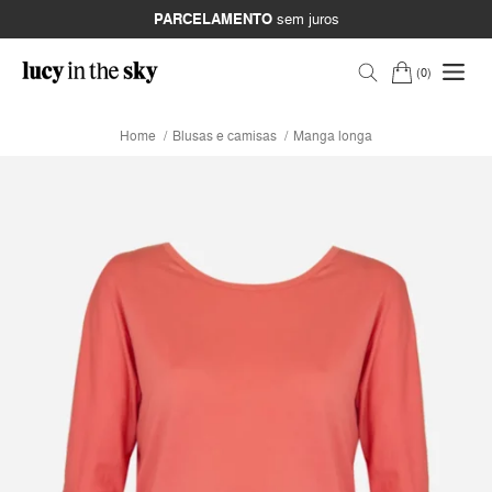
PARCELAMENTO
sem juros
0
Home
Blusas e camisas
Manga longa