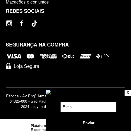
Macacões e conjuntos
REDES SOCIAIS
SEGURANÇA NA COMPRA
Loja Segura
X
Fábrica - Av Engº Armando de Arruda Pereira, 3888 - Jabaquara | Cep
04325-000 - São Paulo - SP - Brasil CNPJ 71.947.691/0001-83 | ©
2024 Lucy in the Sky | Todos os direitos reservados.
Plataforma de
E-commerce
by