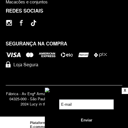
Macacões e conjuntos
REDES SOCIAIS
SEGURANÇA NA COMPRA
Loja Segura
X
Fábrica - Av Engº Armando de Arruda Pereira, 3888 - Jabaquara | Cep
04325-000 - São Paulo - SP - Brasil CNPJ 71.947.691/0001-83 | ©
2024 Lucy in the Sky | Todos os direitos reservados.
Plataforma de
E-commerce
by