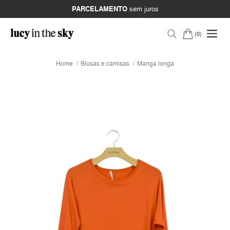
PARCELAMENTO
sem juros
0
Home
Blusas e camisas
Manga longa