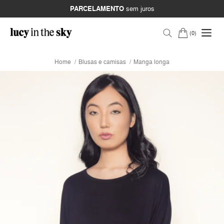
PARCELAMENTO
sem juros
0
Home
Blusas e camisas
Manga longa