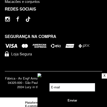
Macacões e conjuntos
REDES SOCIAIS
SEGURANÇA NA COMPRA
Loja Segura
X
Fábrica - Av Engº Armando de Arruda Pereira, 3888 - Jabaquara | Cep
04325-000 - São Paulo - SP - Brasil CNPJ 71.947.691/0001-83 | ©
2024 Lucy in the Sky | Todos os direitos reservados.
Plataforma de
E-commerce
by