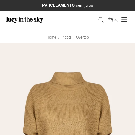
PARCELAMENTO
sem juros
0
Home
Tricots
Overtop