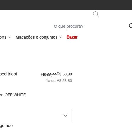
orts
Macacões e conjuntos
Bazar
ed tricot
R$ 58,80
R$ 98,00
1x de R$ 58,80
or:
OFF WHITE
gotado