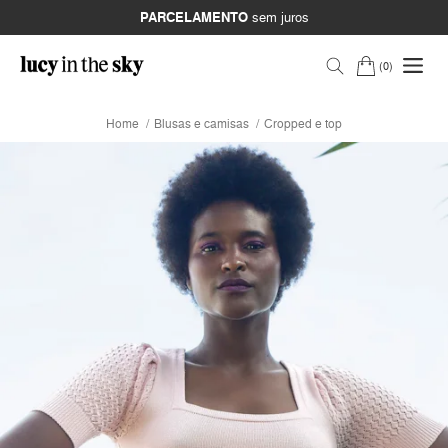
PARCELAMENTO
sem juros
0
Home
Blusas e camisas
Cropped e top