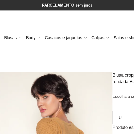
PARCELAMENTO
sem juros
Blusas
Body
Casacos e jaquetas
Calças
Saias e sh
Blusa cropp
rendada B
Escolha a c
Produto es