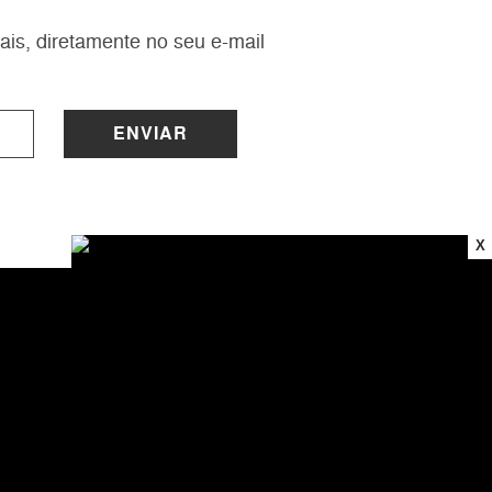
ais, diretamente no seu e-mail
ENVIAR
X
INSTITUCIONAL
Sobre a Lucy
Nossas Lojas
Trabalhe Conosco
Central de Atendimento