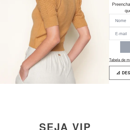
Preencha
qu
Tabela de m
📐 DE
SEJA VIP