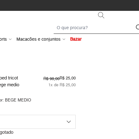
orts
Macacões e conjuntos
Bazar
ed tricot
R$ 25,00
R$ 98,00
ege medio
1x de R$ 25,00
or:
BEGE MEDIO
gotado