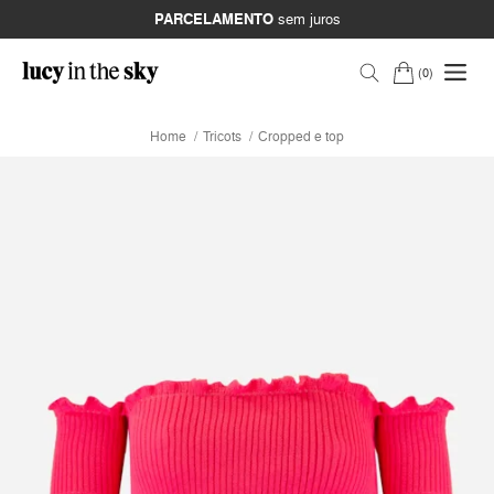
PARCELAMENTO
sem juros
0
Home
Tricots
Cropped e top