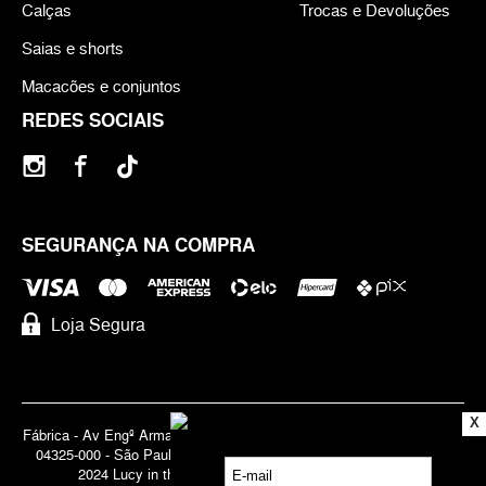
Calças
Trocas e Devoluções
Saias e shorts
Macacões e conjuntos
REDES SOCIAIS
SEGURANÇA NA COMPRA
Loja Segura
X
Fábrica - Av Engº Armando de Arruda Pereira, 3888 - Jabaquara | Cep
04325-000 - São Paulo - SP - Brasil CNPJ 71.947.691/0001-83 | ©
2024 Lucy in the Sky | Todos os direitos reservados.