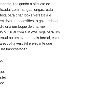
egante, realçando a silhueta de
sticada. com mangas longas, esta
feita para criar looks versáteis e
em diversas ocasiões. a gola redonda
diciona um toque de charme,
o o visual com sutileza. seja para um
asual ou um evento mais formal, esta
a escolha versátil e elegante que
irá impressionar.
o:
ose
ster
ico