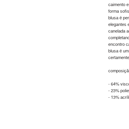
caimento el
forma sofi
blusa é per
elegantes 
canelada a
completand
encontro c
blusa é um
certamente 
composiçã
- 64% visc
- 23% polie
- 13% acríl