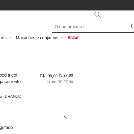
orts
Macacões e conjuntos
Bazar
ed tricot
R$ 27,80
R$ 139,00
a corrente
1x de R$ 27,80
or:
BRANCO
gotado