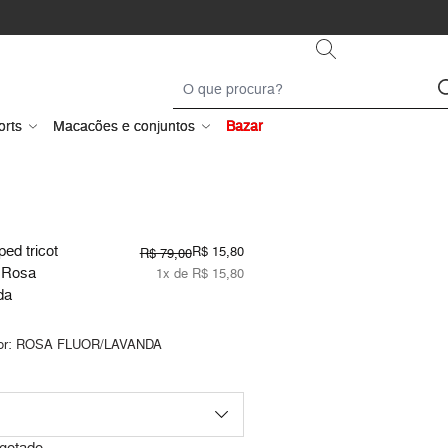
orts
Macacões e conjuntos
Bazar
ed tricot
R$ 15,80
R$ 79,00
a Rosa
1x de R$ 15,80
da
or:
ROSA FLUOR/LAVANDA
gotado