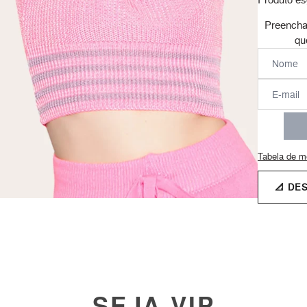
Preencha
qu
Tabela de m
📐 DE
SEJA VIP