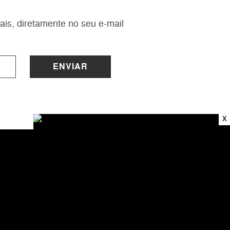
ais, diretamente no seu e-mail
ENVIAR
X
INSTITUCIONAL
Sobre a Lucy
Nossas Lojas
Trabalhe Conosco
Central de Atendimento