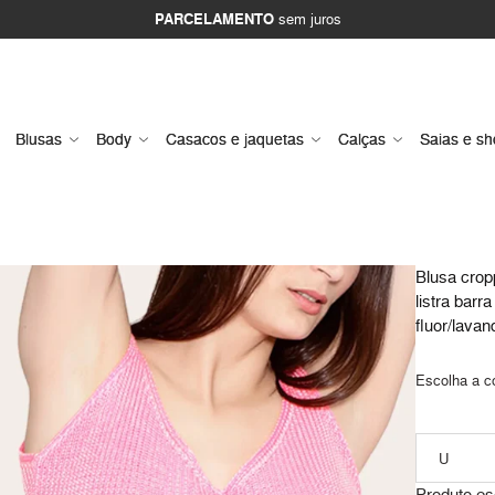
PARCELAMENTO
sem juros
Blusas
Body
Casacos e jaquetas
Calças
Saias e sh
Blusa cropp
listra barr
fluor/lavan
Escolha a c
Produto es