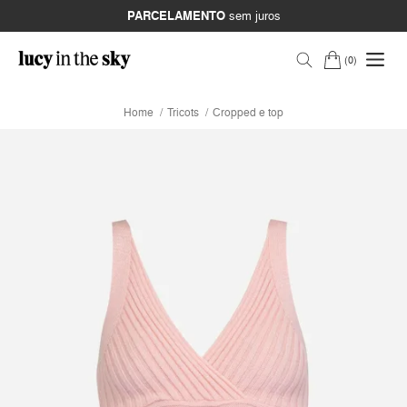
PARCELAMENTO
sem juros
0
Home
Tricots
Cropped e top