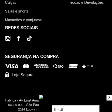
Calças
Trocas e Devoluções
Saias e shorts
Macacões e conjuntos
REDES SOCIAIS
SEGURANÇA NA COMPRA
Loja Segura
X
Fábrica - Av Engº Armando de Arruda Pereira, 3888 - Jabaquara | Cep
04325-000 - São Paulo - SP - Brasil CNPJ 71.947.691/0001-83 | ©
2024 Lucy in the Sky | Todos os direitos reservados.