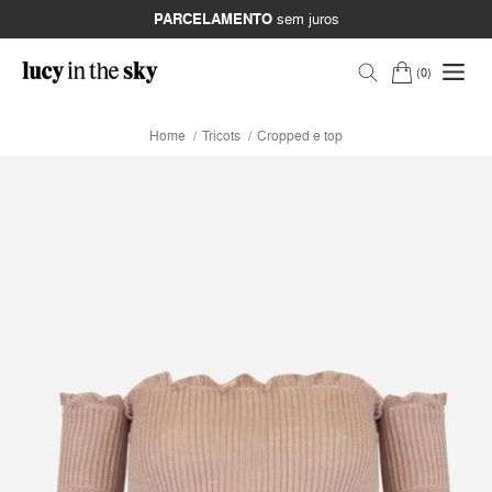
PARCELAMENTO
sem juros
0
Home
Tricots
Cropped e top