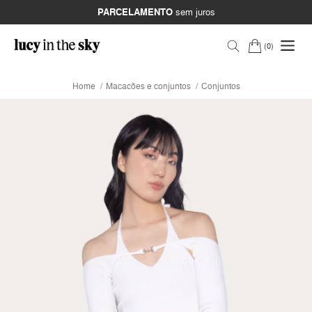
PARCELAMENTO
sem juros
0
Home
Macacões e conjuntos
Conjuntos