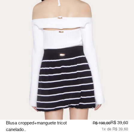
R$ 39,60
Blusa cropped+manguete tricot
R$ 198,00
canelado..
1x de R$ 39,60