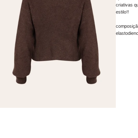
criativas 
estilo!!
composição
elastodien