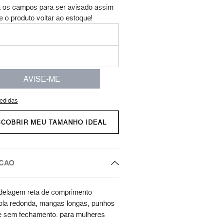
 os campos para ser avisado assim
e o produto voltar ao estoque!
AVISE-ME
edidas
SCOBRIR MEU TAMANHO IDEAL
CAO
delagem reta de comprimento
ola redonda, mangas longas, punhos
e sem fechamento. para mulheres