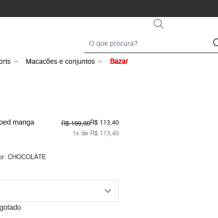
orts
Macacões e conjuntos
Bazar
pped manga
R$ 113,40
R$ 189,00
1x de R$ 113,40
or:
CHOCOLATE
gotado