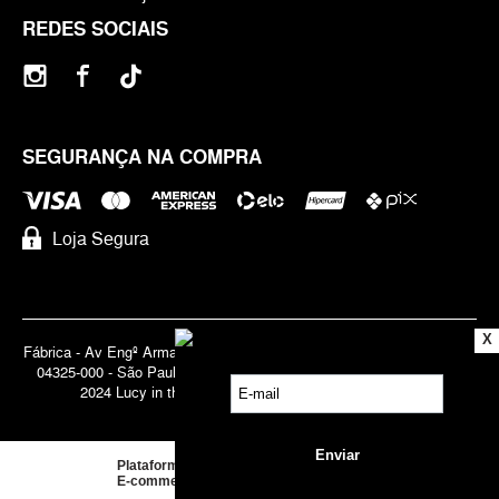
REDES SOCIAIS
SEGURANÇA NA COMPRA
Loja Segura
X
Fábrica - Av Engº Armando de Arruda Pereira, 3888 - Jabaquara | Cep
04325-000 - São Paulo - SP - Brasil CNPJ 71.947.691/0001-83 | ©
2024 Lucy in the Sky | Todos os direitos reservados.
Plataforma de
E-commerce
by