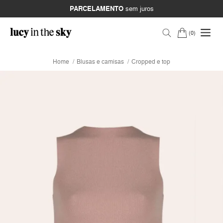
PARCELAMENTO
sem juros
0
Home
Blusas e camisas
Cropped e top