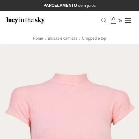
PARCELAMENTO
sem juros
0
Home
Blusas e camisas
Cropped e top