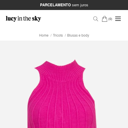
PARCELAMENTO
sem juros
0
Home
Tricots
Blusas e body