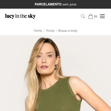
PARCELAMENTO
sem juros
0
Home
Tricots
Blusas e body