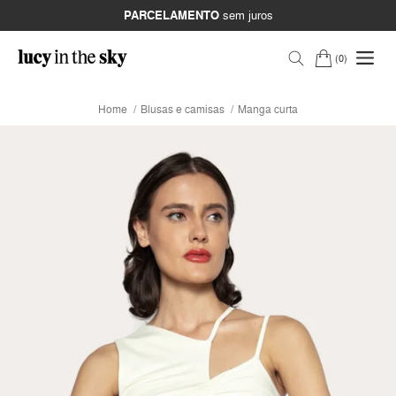
PARCELAMENTO
sem juros
0
Home
Blusas e camisas
Manga curta