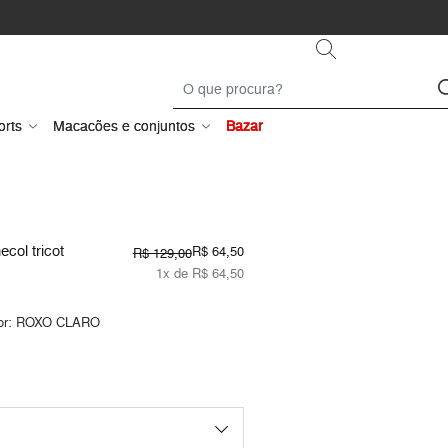
orts
Macacões e conjuntos
Bazar
col tricot
R$ 64,50
R$ 129,00
1x de R$ 64,50
or:
ROXO CLARO