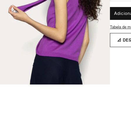
Adicion
Tabela de m
📐 DE