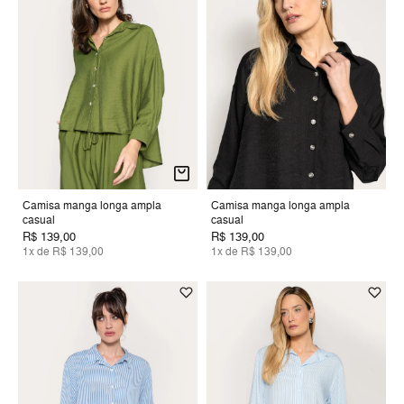
Camisa manga longa ampla
Camisa manga longa ampla
casual
casual
R$ 139,00
R$ 139,00
1x de R$ 139,00
1x de R$ 139,00