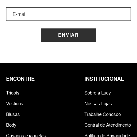
ENVIAR
ENCONTRE
INSTITUCIONAL
Tricots
Sobre a Lucy
Vestidos
Nossas Lojas
Blusas
Trabalhe Conosco
Body
Central de Atendimento
Casacos e jaquetas
Política de Privacidade