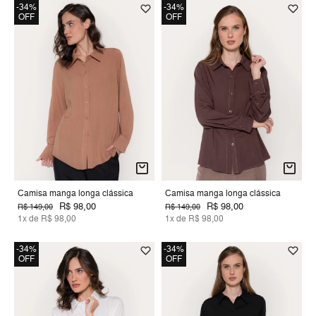
-34%
-34%
OFF
OFF
Camisa manga longa clássica
Camisa manga longa clássica
R$ 98,00
R$ 98,00
R$ 149,00
R$ 149,00
1x de R$ 98,00
1x de R$ 98,00
-34%
-34%
OFF
OFF