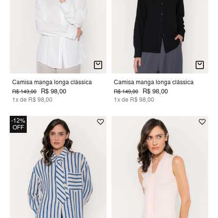
Camisa manga longa clássica
Camisa manga longa clássica
R$ 98,00
R$ 98,00
R$ 149,00
R$ 149,00
1x de R$ 98,00
1x de R$ 98,00
-12%
OFF