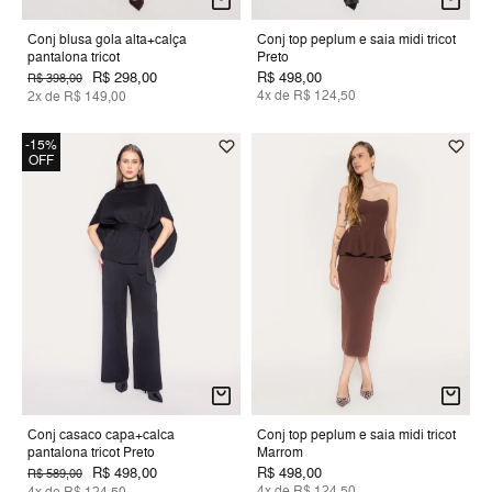
Conj blusa gola alta+calça
Conj top peplum e saia midi tricot
pantalona tricot
Preto
R$ 298,00
R$ 498,00
R$ 398,00
4x de R$ 124,50
2x de R$ 149,00
-15%
OFF
Conj casaco capa+calca
Conj top peplum e saia midi tricot
pantalona tricot Preto
Marrom
R$ 498,00
R$ 498,00
R$ 589,00
4x de R$ 124,50
4x de R$ 124,50