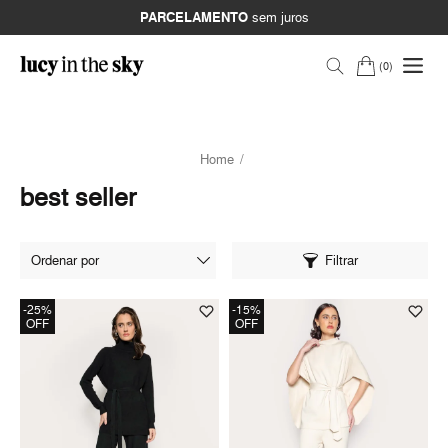
PARCELAMENTO
sem juros
0
Home
best seller
Filtrar
-25%
-15%
OFF
OFF