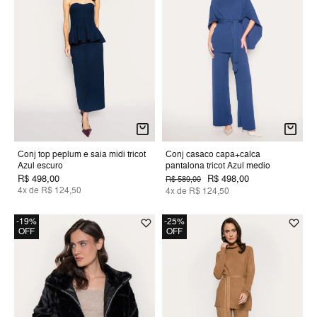
Conj top peplum e saia midi tricot
Conj casaco capa+calca
Azul escuro
pantalona tricot Azul medio
R$ 498,00
R$ 498,00
R$ 589,00
4x de R$ 124,50
4x de R$ 124,50
-19%
-25%
OFF
OFF