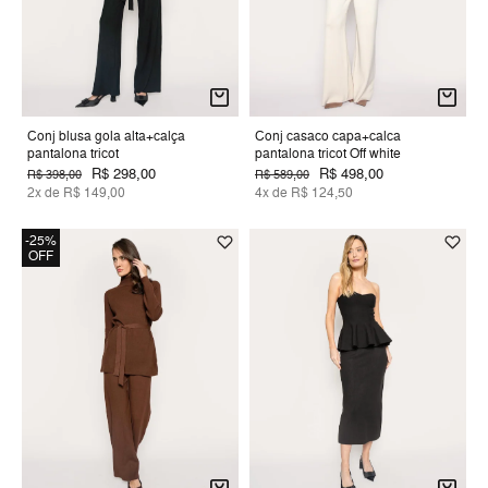
Conj blusa gola alta+calça
Conj casaco capa+calca
pantalona tricot
pantalona tricot Off white
R$ 298,00
R$ 498,00
R$ 398,00
R$ 589,00
2x de R$ 149,00
4x de R$ 124,50
-25%
OFF