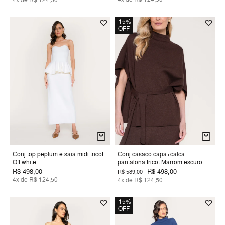
-15%
OFF
Conj top peplum e saia midi tricot
Conj casaco capa+calca
Off white
pantalona tricot Marrom escuro
R$ 498,00
R$ 498,00
R$ 589,00
4x de R$ 124,50
4x de R$ 124,50
-15%
OFF